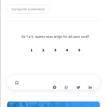
transporte sustentável
De 1 a 5, quanto esse artigo foi útil para você?
1
2
3
4
5