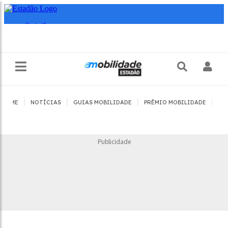
|
|
|
|
HOME
NOTÍCIAS
GUIAS MOBILIDADE
PRÊMIO MOBILIDADE
JO
Publicidade