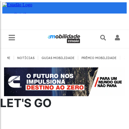
|
|
|
|
HOME
NOTÍCIAS
GUIAS MOBILIDADE
PRÊMIO MOBILIDADE
JO
LET'S GO