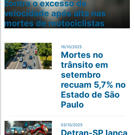
contra o excesso de
velocidade após alta nas
mortes de motociclistas
16/10/2025
Mortes no
trânsito em
setembro
recuam 5,7% no
Estado de São
Paulo
03/10/2025
Detran-SP lança