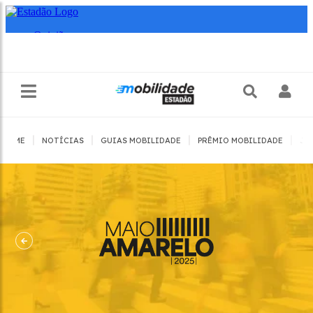
|
|
|
|
HOME
NOTÍCIAS
GUIAS MOBILIDADE
PRÊMIO MOBILIDADE
JO