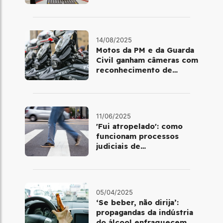
excesso de velocidade
14/08/2025
Motos da PM e da Guarda
Civil ganham câmeras com
reconhecimento de
placas em SP; veja como
funciona
11/06/2025
'Fui atropelado': como
funcionam processos
judiciais de
atropelamentos com
morte no Brasil
05/04/2025
‘Se beber, não dirija’:
propagandas da indústria
do álcool enfraquecem