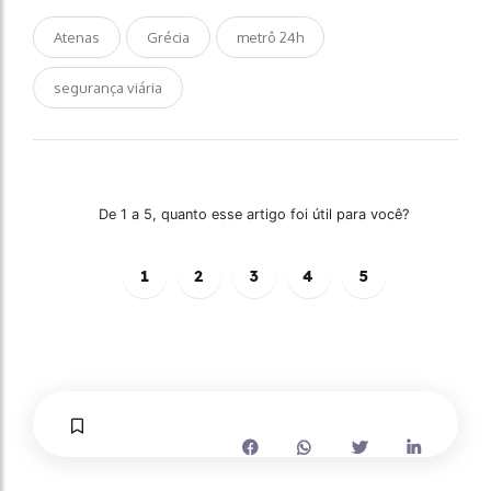
Atenas
Grécia
metrô 24h
segurança viária
De 1 a 5, quanto esse artigo foi útil para você?
1
2
3
4
5