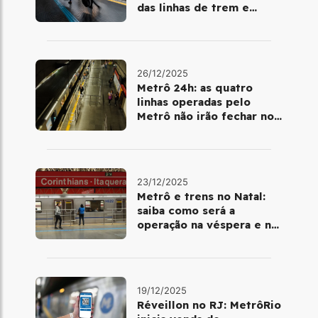
das linhas de trem e
metrô
26/12/2025
Metrô 24h: as quatro
linhas operadas pelo
Metrô não irão fechar no
último final de semana do
ano
23/12/2025
Metrô e trens no Natal:
saiba como será a
operação na véspera e no
dia 25 de dezembro
19/12/2025
Réveillon no RJ: MetrôRio