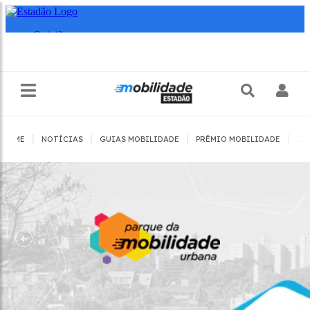
|
|
|
|
HOME
NOTÍCIAS
GUIAS MOBILIDADE
PRÊMIO MOBILIDADE
JO