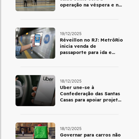
operação na véspera e no
dia 25 de dezembro
19/12/2025
Réveillon no RJ: MetrôRio
inicia venda de
passaporte para ida e
volta de Copacabana
18/12/2025
Uber une-se à
Confederação das Santas
Casas para apoiar projetos
de mobilidade e
telemedicina
18/12/2025
Governar para carros não