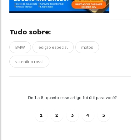
Tudo sobre:
BMW
edição especial
motos
valentino rossi
De 1 a 5, quanto esse artigo foi útil para você?
1
2
3
4
5