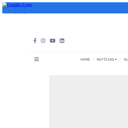
|
|
HOME
NOTÍCIAS
GU
INOVAÇÃO
MEIOS DE 
Todos
Todos
A pé
Bicicleta
Cargas
Carro