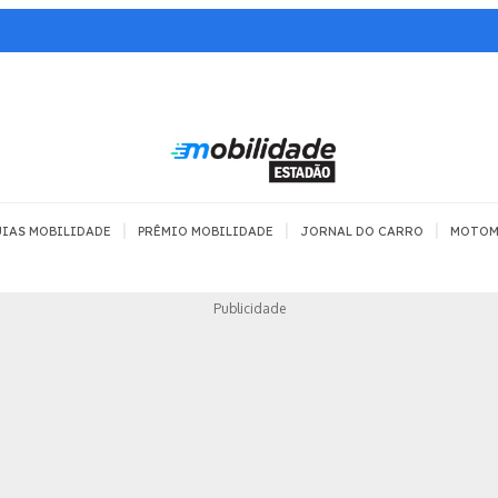
|
|
|
IAS MOBILIDADE
PRÊMIO MOBILIDADE
JORNAL DO CARRO
MOTOM
TRANSPORTE
MOBILIDADE COM
MOBILIDADE 
Publicidade
SEGURANÇA
Todos
Todos
Dia a dia
Trânsito
Empreender
Urbana
Se divertir