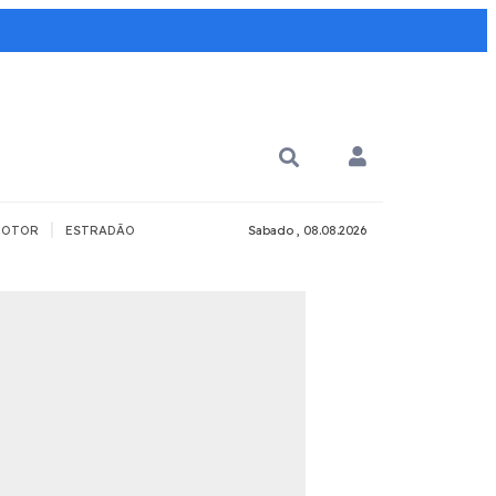
|
OTOR
ESTRADÃO
Sabado , 08.08.2026
PARA QUÊ?
PCD
Todos