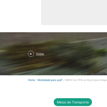
Monociclo
Moto
Ônibus
Patinete
Scooter elétr
Voltar
Home
/
Mobilidade para quê?
/
BMW traz R18 ao Brasil para briga
Meios de Transporte