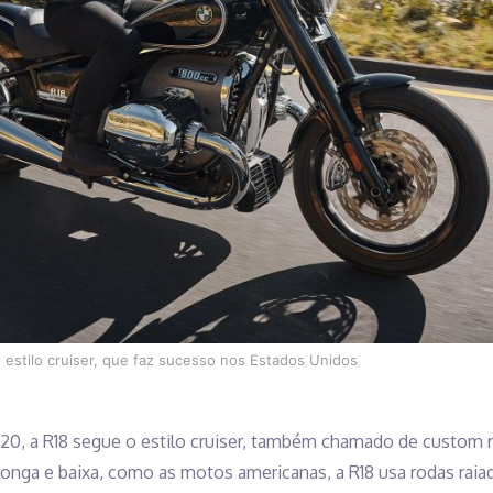
estilo cruiser, que faz sucesso nos Estados Unidos
20, a R18 segue o estilo cruiser, também chamado de custom n
onga e baixa, como as motos americanas, a R18 usa rodas raiada