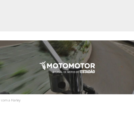
ica
r com a Harley