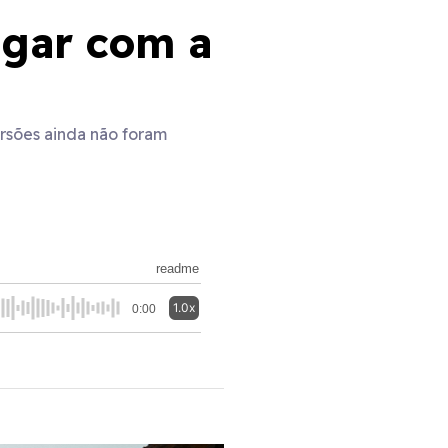
igar com a
ersões ainda não foram
readme
1.0x
0:00