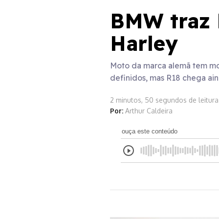
BMW traz R
Harley
Moto da marca alemã tem motor
definidos, mas R18 chega ai
2 minutos, 50 segundos de leitura
Por:
Arthur Caldeira
ouça este conteúdo