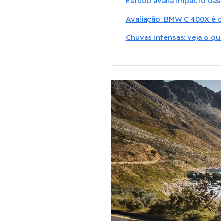
Estudo avalia impacto das
Avaliação: BMW C 400X é o
Chuvas intensas: veja o q