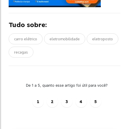
Tudo sobre:
carro elétrico
eletromobilidade
eletroposto
recagas
De 1 a 5, quanto esse artigo foi útil para você?
1
2
3
4
5