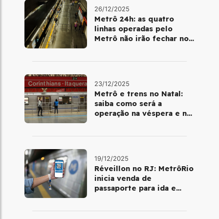
26/12/2025
Metrô 24h: as quatro
linhas operadas pelo
Metrô não irão fechar no
último final de semana do
ano
23/12/2025
Metrô e trens no Natal:
saiba como será a
operação na véspera e no
dia 25 de dezembro
19/12/2025
Réveillon no RJ: MetrôRio
inicia venda de
passaporte para ida e
volta de Copacabana