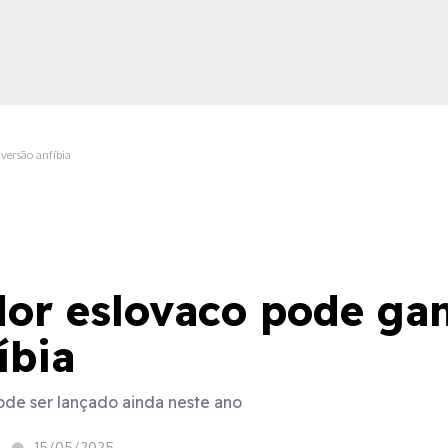
versão anfíbia
ica
dor eslovaco pode ga
íbia
ode ser lançado ainda neste ano
15/05/2025