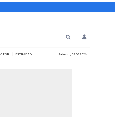
|
OTOR
ESTRADÃO
Sabado , 08.08.2026
PARA QUÊ?
PCD
Todos