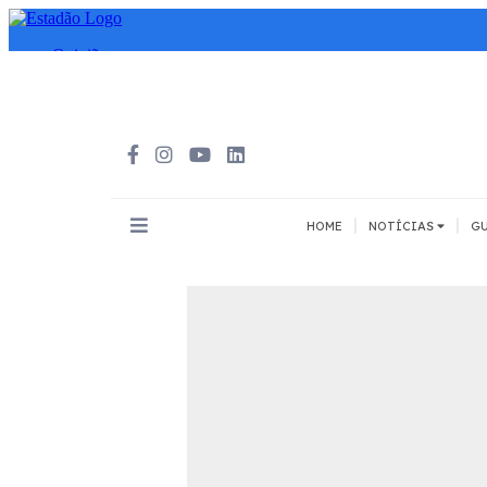
|
|
HOME
NOTÍCIAS
GU
INOVAÇÃO
MEIOS DE 
Todos
Todos
A pé
Bicicleta
Cargas
Carro