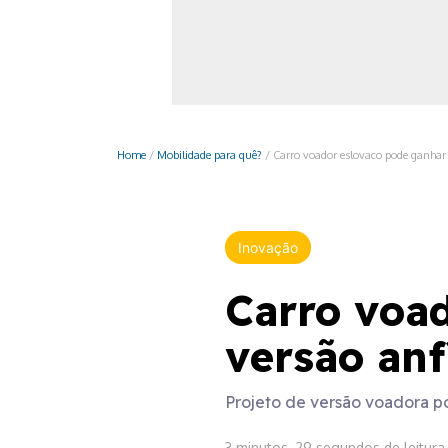
Monociclo
Moto
Ônibus
Patinete
Home
/
Mobilidade para quê?
/
Carro voador eslovaco pode ganhar 
Scooter elétr
Inovação
Carro voa
versão anf
Projeto de versão voadora p
3 minutos, 29 segundos de leitura