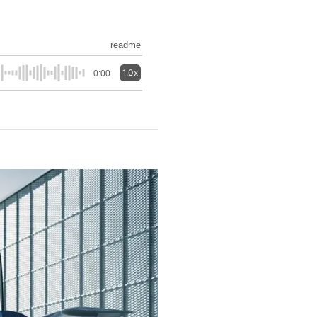
readme
1.0x
0:00