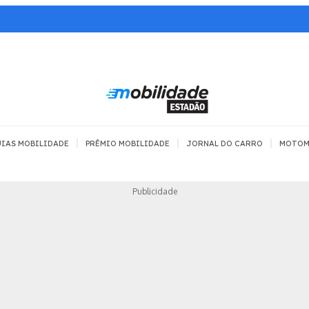
|
|
|
IAS MOBILIDADE
PRÊMIO MOBILIDADE
JORNAL DO CARRO
MOTOM
TRANSPORTE
MOBILIDADE COM
MOBILIDADE 
Publicidade
SEGURANÇA
Todos
Todos
Dia a dia
Trânsito
Empreender
Urbana
Se divertir