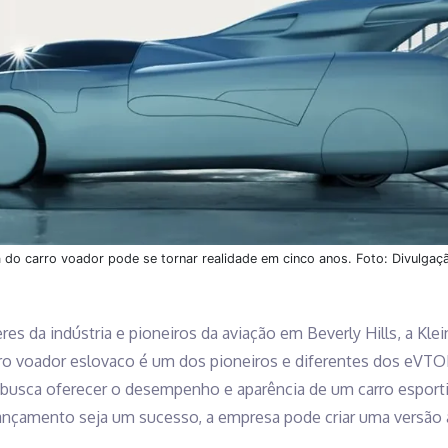
 do carro voador pode se tornar realidade em cinco anos. Foto: Divulgaçã
es da indústria e pioneiros da aviação em Beverly Hills, a Klei
rro voador eslovaco é um dos pioneiros e diferentes dos eVT
ar busca oferecer o desempenho e aparência de um carro esporti
lançamento seja um sucesso, a empresa pode criar uma versão 