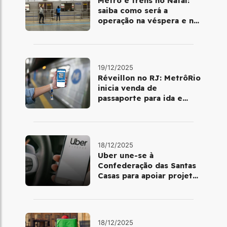
Metrô e trens no Natal:
saiba como será a
operação na véspera e no
dia 25 de dezembro
19/12/2025
Réveillon no RJ: MetrôRio
inicia venda de
passaporte para ida e
volta de Copacabana
18/12/2025
Uber une-se à
Confederação das Santas
Casas para apoiar projetos
de mobilidade e
telemedicina
18/12/2025