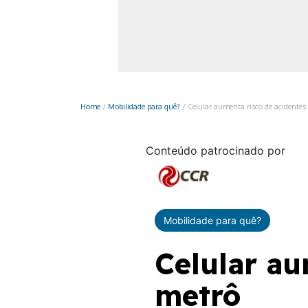
Monociclo
Moto
Ônibus
Patinete
Home
/
Mobilidade para quê?
/
Celular aumenta risco de acidentes
Scooter elétr
Conteúdo patrocinado por
Mobilidade para quê?
Celular au
metrô