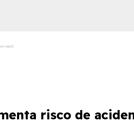
 no metrô
ica
menta risco de acide