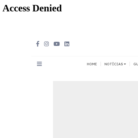
|
|
HOME
NOTÍCIAS
GU
INOVAÇÃO
MEIOS DE 
Todos
Todos
A pé
Bicicleta
Cargas
Carro