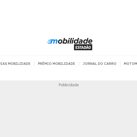
|
|
|
IAS MOBILIDADE
PRÊMIO MOBILIDADE
JORNAL DO CARRO
MOTOM
TRANSPORTE
MOBILIDADE COM
MOBILIDADE 
Publicidade
SEGURANÇA
Todos
Todos
Dia a dia
Trânsito
Empreender
Urbana
Se divertir