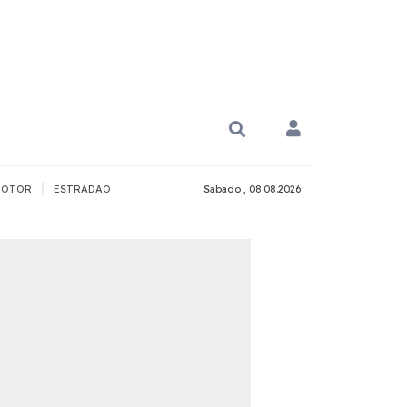
|
OTOR
ESTRADÃO
Sabado , 08.08.2026
PARA QUÊ?
PCD
Todos