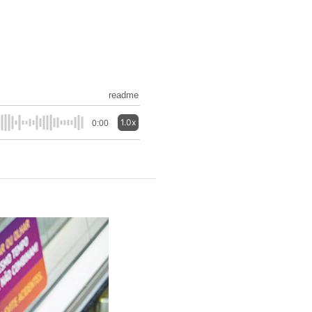
readme
1.0x
0:00