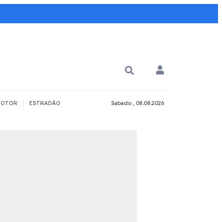
|
OTOR
ESTRADÃO
Sabado , 08.08.2026
PARA QUÊ?
PCD
Todos