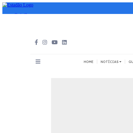
|
|
HOME
NOTÍCIAS
GU
INOVAÇÃO
MEIOS DE 
Todos
Todos
A pé
Bicicleta
Cargas
Carro