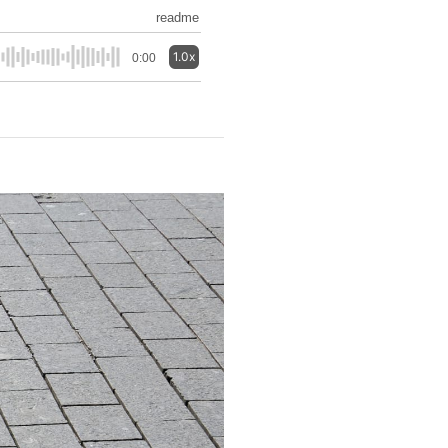
readme
1.0x
0:00