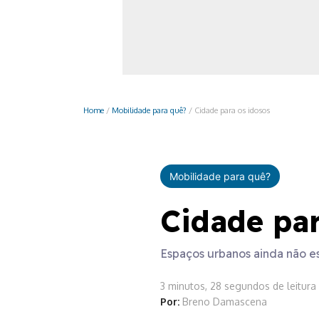
Monociclo
Moto
Ônibus
Patinete
Home
/
Mobilidade para quê?
/
Cidade para os idosos
Scooter elétr
Mobilidade para quê?
Cidade par
Espaços urbanos ainda não 
3 minutos, 28 segundos de leitura
Por:
Breno Damascena