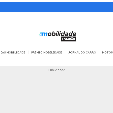
|
|
|
IAS MOBILIDADE
PRÊMIO MOBILIDADE
JORNAL DO CARRO
MOTOM
TRANSPORTE
MOBILIDADE COM
MOBILIDADE 
Publicidade
SEGURANÇA
Todos
Todos
Dia a dia
Trânsito
Empreender
Urbana
Se divertir