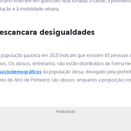
enário interfere em questões relacionadas à saúde, à previdên
tação e à mobilidade urbana.
escancara desigualdades
a população paulista em 2021 indicam que existem 83 pessoas 
s. Os idosos, entretanto, não estão distribuídos de forma he
 sociodemográficos
da população idosa, divulgado pela prefei
s do Alto de Pinheiros são idosos, enquanto a proporção co
Publicidade