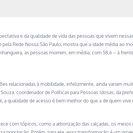
pectativa e da qualidade de vida das pessoas que vivem nessas 
o pela Rede Nossa São Paulo, mostra que a idade média ao morr
nhanguera, as pessoas morrem, em média, com 58,6 – à frente,
tões relacionadas à mobilidade, infelizmente, ainda variam mui
ouza, coordenador de Políticas para Pessoas Idosas, da prefe
al, a qualidade de acesso é bem melhor do que a de quem vive n
ce com tópicos, como a arborização das calçadas, os meios de 
essa população. Porém, para ele, essa transformação é um pro