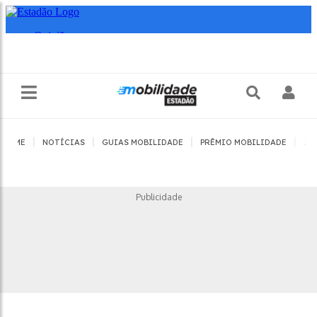
|
|
|
|
HOME
NOTÍCIAS
GUIAS MOBILIDADE
PRÊMIO MOBILIDADE
JO
Publicidade