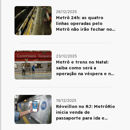
26/12/2025
Metrô 24h: as quatro
linhas operadas pelo
Metrô não irão fechar no
último final de semana do
ano
23/12/2025
Metrô e trens no Natal:
saiba como será a
operação na véspera e no
dia 25 de dezembro
19/12/2025
Réveillon no RJ: MetrôRio
inicia venda de
passaporte para ida e
volta de Copacabana