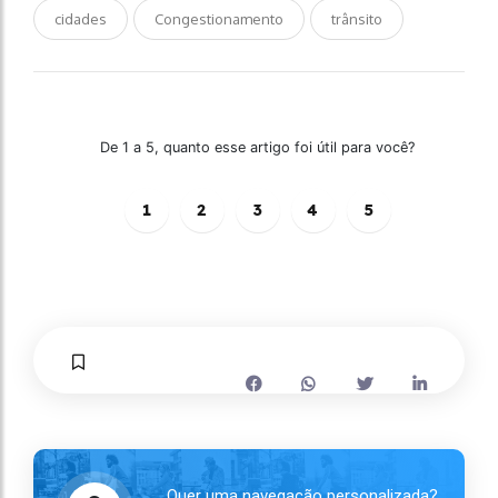
cidades
Congestionamento
trânsito
De 1 a 5, quanto esse artigo foi útil para você?
1
2
3
4
5
Quer uma navegação personalizada?