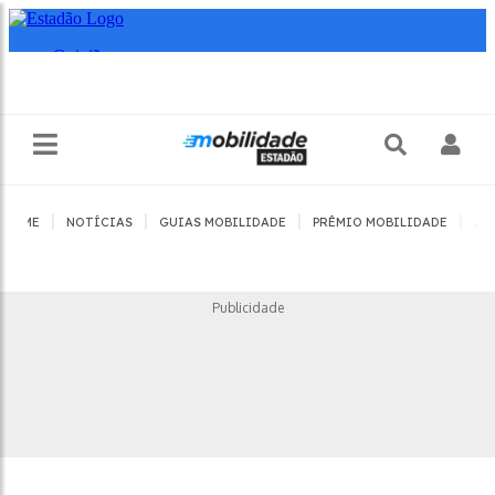
|
|
|
|
HOME
NOTÍCIAS
GUIAS MOBILIDADE
PRÊMIO MOBILIDADE
JO
Publicidade