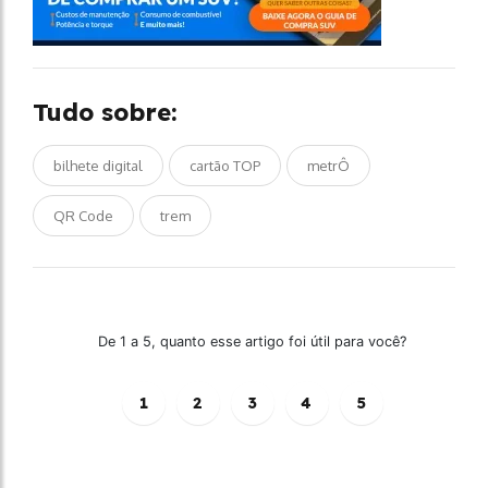
Tudo sobre:
bilhete digital
cartão TOP
metrÔ
QR Code
trem
De 1 a 5, quanto esse artigo foi útil para você?
1
2
3
4
5