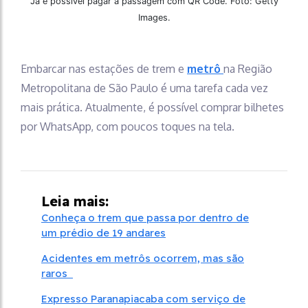
Já é possível pagar a passagem com QR Code. Foto: Getty
Images.
Embarcar nas estações de trem e
metrô
na Região
Metropolitana de São Paulo é uma tarefa cada vez
mais prática. Atualmente, é possível comprar bilhetes
por WhatsApp, com poucos toques na tela.
Leia mais:
Conheça o trem que passa por dentro de
um prédio de 19 andares
Acidentes em metrôs ocorrem, mas são
raros
Expresso Paranapiacaba com serviço de