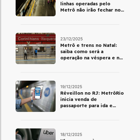
linhas operadas pelo
Metrô não irão fechar no
último final de semana do
ano
23/12/2025
Metrô e trens no Natal:
saiba como será a
operação na véspera e no
dia 25 de dezembro
19/12/2025
Réveillon no RJ: MetrôRio
inicia venda de
passaporte para ida e
volta de Copacabana
18/12/2025