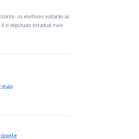
onte, os eleitores voltarão às
r é o deputado estadual mais
7-Rubi
rizonte