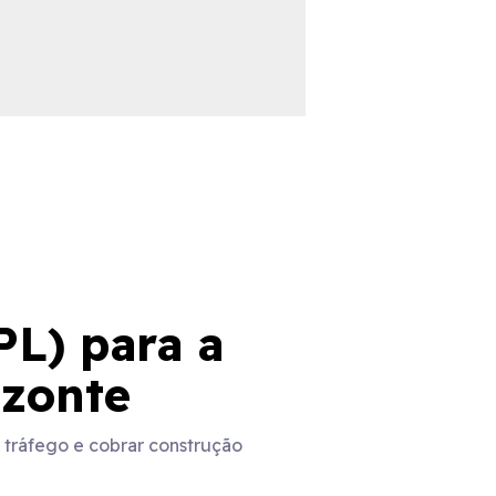
PL) para a
izonte
e tráfego e cobrar construção