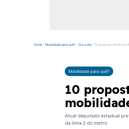
Monociclo
Moto
Ônibus
Patinete
Home
/
Mobilidade para quê?
/
Dia a dia
/
10 propostas de Bruno E
Scooter elétr
Mobilidade para quê?
10 propost
mobilidad
Atual deputado estadual pret
da linha 2 do metrô