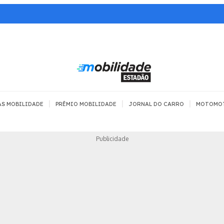
|
|
|
AS MOBILIDADE
PRÊMIO MOBILIDADE
JORNAL DO CARRO
MOTOMO
TRANSPORTE
MOBILIDADE COM
MOBILIDADE 
Publicidade
SEGURANÇA
Todos
Todos
Dia a dia
Trânsito
Empreender
Urbana
Se divertir