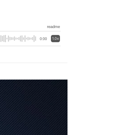
readme
1.0x
0:00