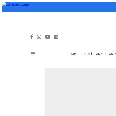
|
|
HOME
NOTÍCIAS
GUI
INOVAÇÃO
MEIOS DE 
Todos
Todos
A pé
Bicicleta
Cargas
Carro