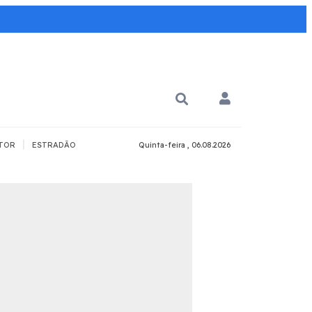
|
TOR
ESTRADÃO
Quinta-feira , 06.08.2026
PARA QUÊ?
PCD
Todos