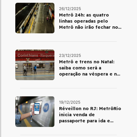
26/12/2025
Metrô 24h: as quatro
linhas operadas pelo
Metrô não irão fechar no
último final de semana do
ano
23/12/2025
Metrô e trens no Natal:
saiba como será a
operação na véspera e no
dia 25 de dezembro
19/12/2025
Réveillon no RJ: MetrôRio
inicia venda de
passaporte para ida e
volta de Copacabana