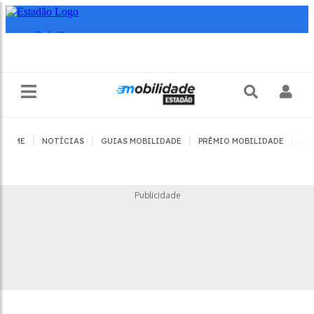
|
|
|
|
HOME
NOTÍCIAS
GUIAS MOBILIDADE
PRÊMIO MOBILIDADE
JO
Publicidade