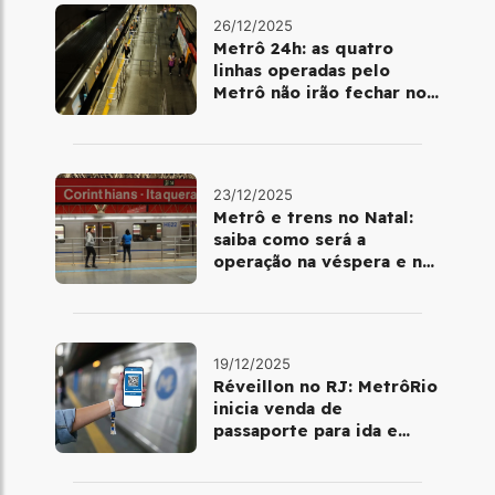
26/12/2025
Metrô 24h: as quatro
linhas operadas pelo
Metrô não irão fechar no
último final de semana do
ano
23/12/2025
Metrô e trens no Natal:
saiba como será a
operação na véspera e no
dia 25 de dezembro
19/12/2025
Réveillon no RJ: MetrôRio
inicia venda de
passaporte para ida e
volta de Copacabana