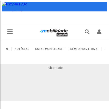
|
|
|
|
HOME
NOTÍCIAS
GUIAS MOBILIDADE
PRÊMIO MOBILIDADE
JO
Publicidade