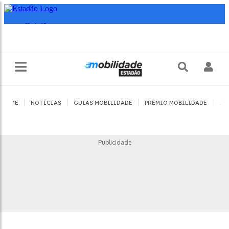
|
|
|
|
HOME
NOTÍCIAS
GUIAS MOBILIDADE
PRÊMIO MOBILIDADE
JO
Publicidade