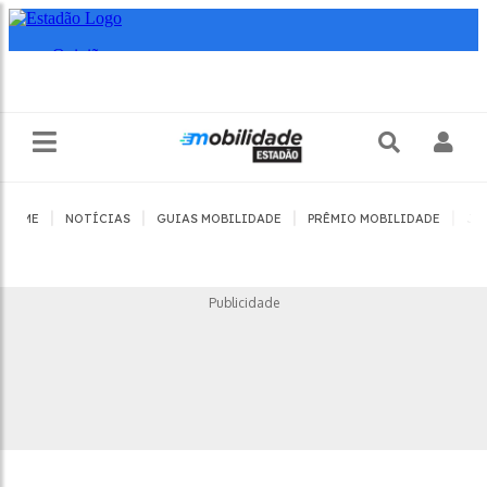
|
|
|
|
HOME
NOTÍCIAS
GUIAS MOBILIDADE
PRÊMIO MOBILIDADE
JO
Publicidade