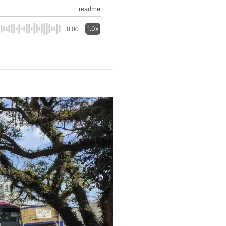
readme
1.0x
0:00