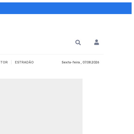
|
TOR
ESTRADÃO
Sexta-feira , 07.08.2026
PARA QUÊ?
PCD
Todos