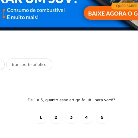
transporte público
De 1 a 5, quanto esse artigo foi útil para você?
1
2
3
4
5