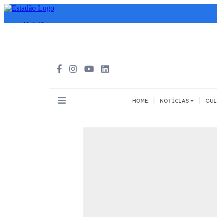
|
|
HOME
NOTÍCIAS
GUI
INOVAÇÃO
MEIOS DE 
Todos
Todos
A pé
Bicicleta
Cargas
Carro