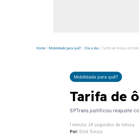
Monociclo
Moto
Ônibus
Patinete
Home
/
Mobilidade para quê?
/
Dia a dia
/
Tarifa de ônibus em São
Scooter elétr
Mobilidade para quê?
Tarifa de 
SPTrans justificou reajuste
1 minuto, 24 segundos de leitura
Por:
Erick Souza