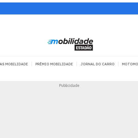
|
|
|
AS MOBILIDADE
PRÊMIO MOBILIDADE
JORNAL DO CARRO
MOTOMO
TRANSPORTE
MOBILIDADE COM
MOBILIDADE 
Publicidade
SEGURANÇA
Todos
Todos
Dia a dia
Trânsito
Empreender
Urbana
Se divertir