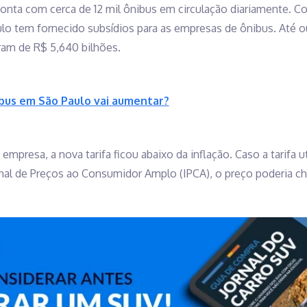
conta com cerca de 12 mil ônibus em circulação diariamente. C
ulo tem fornecido subsídios para as empresas de ônibus. Até 
ram de R$ 5,640 bilhões.
ibus em São Paulo vai aumentar?
mpresa, a nova tarifa ficou abaixo da inflação. Caso a tarifa 
al de Preços ao Consumidor Amplo (IPCA), o preço poderia ch