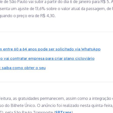
de de São Paulo vai subir a partir do dia 6 de janeiro para R$ 5
esenta um ajuste de 13,6% sobre o valor atual da passagem, de 
 quando o preço era de R$ 4,30.
 entre 60 a 64 anos pode ser solicitado via WhatsApp
to vai contratar empresa para criar plano cicloviário
 saiba como obter o seu
eitura, as gratuidades permanecem, assim como a integração 
so do Bilhete Único. O anúncio foi realizado nesta quinta-feira
), pela São Paulo Transporte (
SPTrans
).