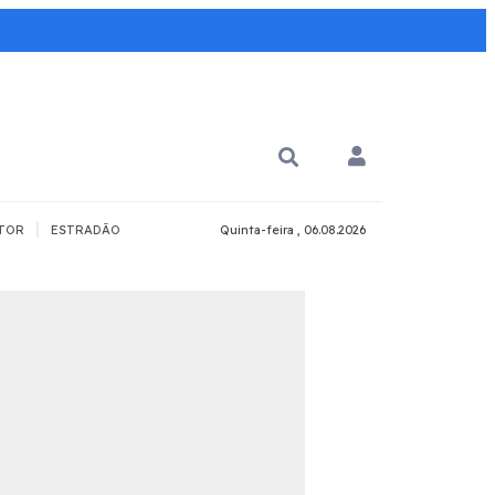
|
TOR
ESTRADÃO
Quinta-feira , 06.08.2026
PARA QUÊ?
PCD
Todos