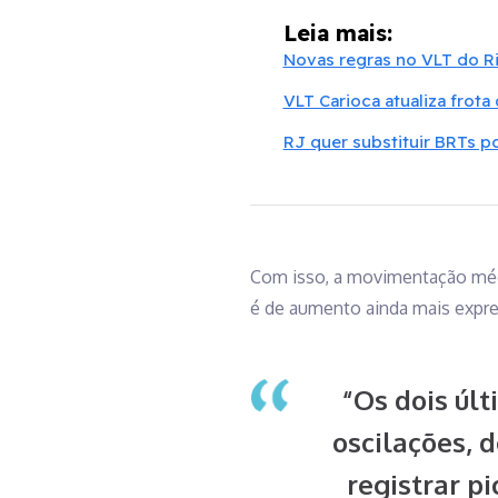
Leia mais:
Novas regras no VLT do R
VLT Carioca atualiza frot
RJ quer substituir BRTs p
Com isso, a movimentação médi
é de aumento ainda mais expre
“Os dois úl
oscilações, 
registrar pi