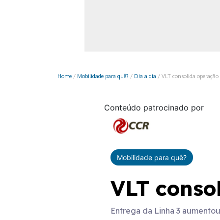
Monociclo
Moto
Ônibus
Patinete
Home
/
Mobilidade para quê?
/
Dia a dia
/
VLT consolida operação
Scooter elétr
Conteúdo patrocinado por
Mobilidade para quê?
VLT consol
Entrega da Linha 3 aumentou