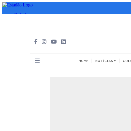
|
|
HOME
NOTÍCIAS
GUI
INOVAÇÃO
MEIOS DE 
Todos
Todos
A pé
Bicicleta
Cargas
Carro