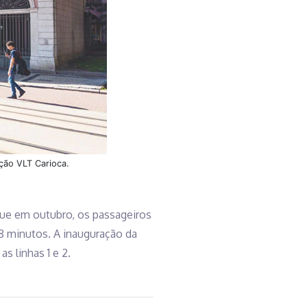
ação VLT Carioca.
gue em outubro, os passageiros
8 minutos. A inauguração da
s linhas 1 e 2.