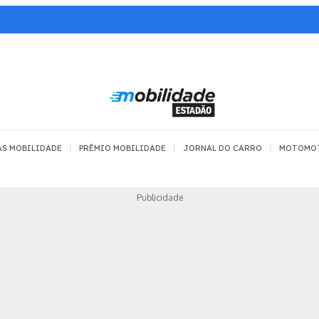
|
|
|
AS MOBILIDADE
PRÊMIO MOBILIDADE
JORNAL DO CARRO
MOTOMO
TRANSPORTE
MOBILIDADE COM
MOBILIDADE 
Publicidade
SEGURANÇA
Todos
Todos
Dia a dia
Trânsito
Empreender
Urbana
Se divertir