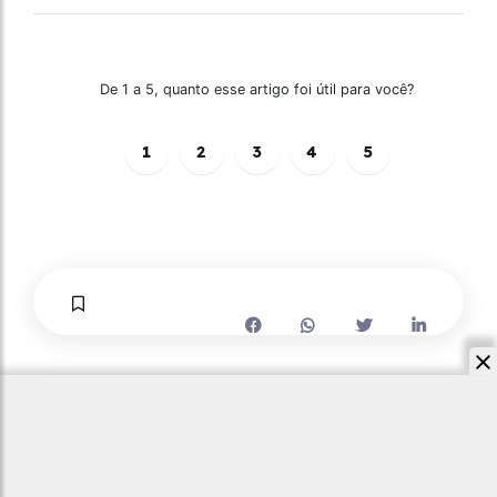
De 1 a 5, quanto esse artigo foi útil para você?
1
2
3
4
5
Quer uma navegação personalizada?
Cadastre-se aqui