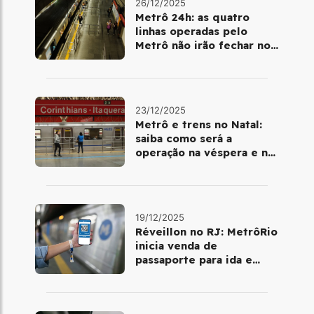
26/12/2025
Metrô 24h: as quatro
linhas operadas pelo
Metrô não irão fechar no
último final de semana do
ano
23/12/2025
Metrô e trens no Natal:
saiba como será a
operação na véspera e no
dia 25 de dezembro
19/12/2025
Réveillon no RJ: MetrôRio
inicia venda de
passaporte para ida e
volta de Copacabana