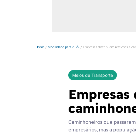
Monociclo
Moto
Ônibus
Patinete
Home
/
Mobilidade para quê?
/
Empresas distribuem refeições a c
Scooter elétr
Meios de Transporte
Empresas d
caminhone
Caminhoneiros que passarem p
empresários, mas a populaçã