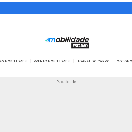
|
|
|
AS MOBILIDADE
PRÊMIO MOBILIDADE
JORNAL DO CARRO
MOTOMO
TRANSPORTE
MOBILIDADE COM
MOBILIDADE 
Publicidade
SEGURANÇA
Todos
Todos
Dia a dia
Trânsito
Empreender
Urbana
Se divertir