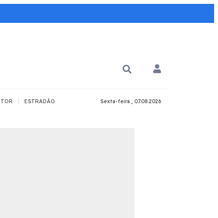
|
TOR
ESTRADÃO
Sexta-feira , 07.08.2026
PARA QUÊ?
PCD
Todos