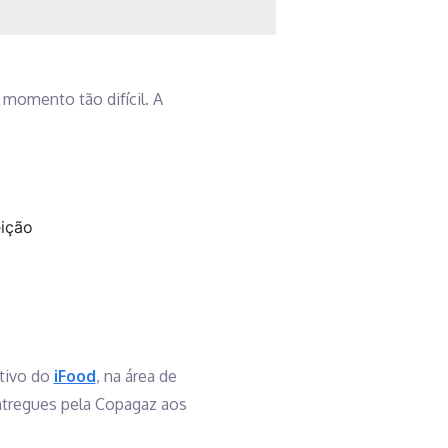
momento tão difícil. A
eição
ativo do
iFood
, na área de
ntregues pela Copagaz aos