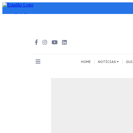
|
|
HOME
NOTÍCIAS
GUI
INOVAÇÃO
MEIOS DE 
Todos
Todos
A pé
Bicicleta
Cargas
Carro