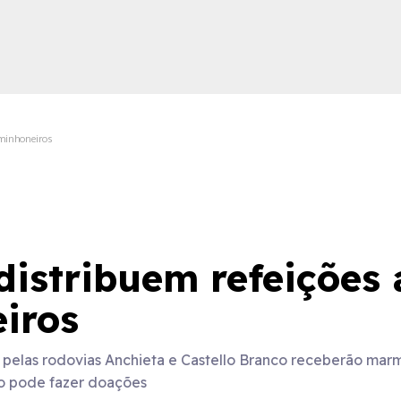
aminhoneiros
ica
istribuem refeições 
iros
elas rodovias Anchieta e Castello Branco receberão marmit
o pode fazer doações