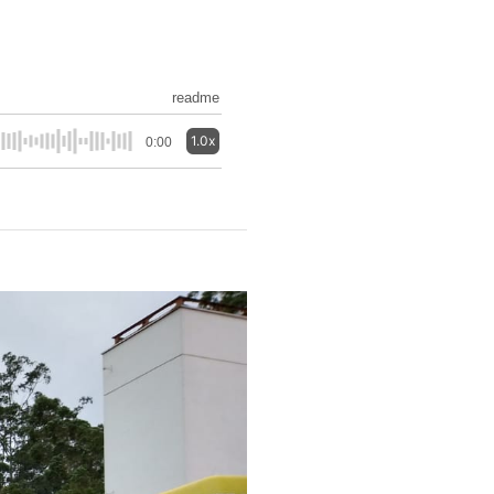
readme
1.0x
0:00