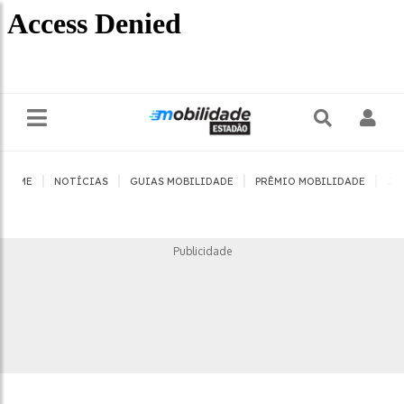
|
|
|
|
HOME
NOTÍCIAS
GUIAS MOBILIDADE
PRÊMIO MOBILIDADE
JO
Publicidade