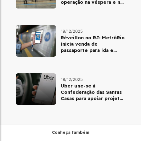
operação na véspera e no
dia 25 de dezembro
19/12/2025
Réveillon no RJ: MetrôRio
inicia venda de
passaporte para ida e
volta de Copacabana
18/12/2025
Uber une-se à
Confederação das Santas
Casas para apoiar projetos
de mobilidade e
telemedicina
Conheça também