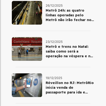
26/12/2025
Metrô 24h: as quatro
linhas operadas pelo
Metrô não irão fechar no
último final de semana do
ano
23/12/2025
Metrô e trens no Natal:
saiba como será a
operação na véspera e no
dia 25 de dezembro
19/12/2025
Réveillon no RJ: MetrôRio
inicia venda de
passaporte para ida e
volta de Copacabana