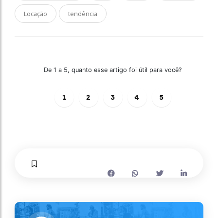
Locação
tendência
De 1 a 5, quanto esse artigo foi útil para você?
1
2
3
4
5