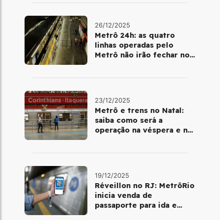
26/12/2025
Metrô 24h: as quatro
linhas operadas pelo
Metrô não irão fechar no
último final de semana do
ano
23/12/2025
Metrô e trens no Natal:
saiba como será a
operação na véspera e no
dia 25 de dezembro
19/12/2025
Réveillon no RJ: MetrôRio
inicia venda de
passaporte para ida e
volta de Copacabana