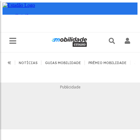
|
|
|
|
HOME
NOTÍCIAS
GUIAS MOBILIDADE
PRÊMIO MOBILIDADE
JO
Publicidade