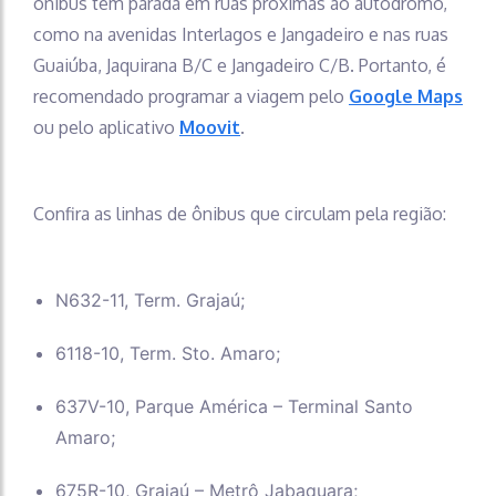
ônibus têm parada em ruas próximas ao autódromo,
como na avenidas Interlagos e Jangadeiro e nas ruas
Guaiúba, Jaquirana B/C e Jangadeiro C/B. Portanto, é
recomendado programar a viagem pelo
Google Maps
ou pelo aplicativo
Moovit
.
Confira as linhas de ônibus que circulam pela região:
N632-11, Term. Grajaú;
6118-10, Term. Sto. Amaro;
637V-10, Parque América – Terminal Santo
Amaro;
675R-10, Grajaú – Metrô Jabaquara;