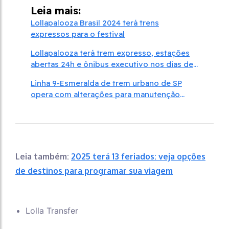
Leia mais:
Lollapalooza Brasil 2024 terá trens
expressos para o festival
Lollapalooza terá trem expresso, estações
abertas 24h e ônibus executivo nos dias de
evento
Linha 9-Esmeralda de trem urbano de SP
opera com alterações para manutenção
entre 26/5 e 1/6
Leia também:
2025 terá 13 feriados: veja opções
de destinos para programar sua viagem
Lolla Transfer