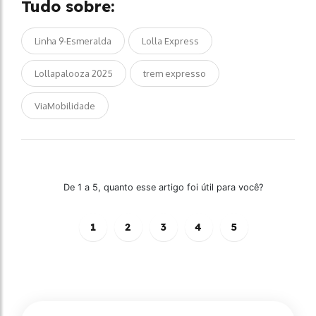
Tudo sobre:
Linha 9-Esmeralda
Lolla Express
Lollapalooza 2025
trem expresso
ViaMobilidade
De 1 a 5, quanto esse artigo foi útil para você?
1
2
3
4
5