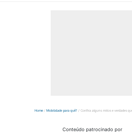
Monociclo
Moto
Ônibus
Patinete
Scooter elétr
Home
/
Mobilidade para quê?
/
Confira alguns mitos e verdades que
Conteúdo patrocinado por