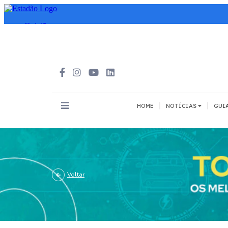
|
|
HOME
NOTÍCIAS
GUI
INOVAÇÃO
MEIOS DE 
Todos
Todos
A pé
Voltar
Bicicleta
Cargas
Carro