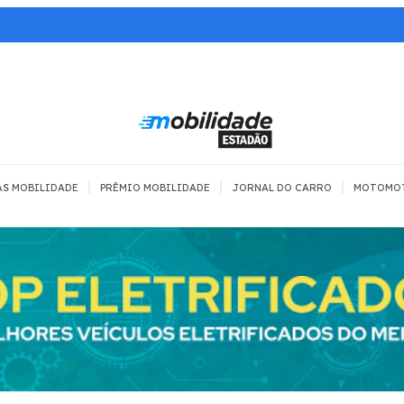
|
|
|
AS MOBILIDADE
PRÊMIO MOBILIDADE
JORNAL DO CARRO
MOTOMO
TRANSPORTE
MOBILIDADE COM
MOBILIDADE 
SEGURANÇA
Todos
Todos
Dia a dia
Trânsito
Empreender
Urbana
Se divertir