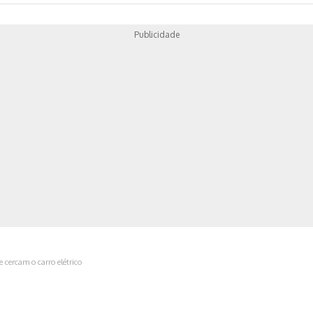
Publicidade
ica
 cercam o carro elétrico