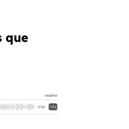
s que
readme
1.0x
0:00