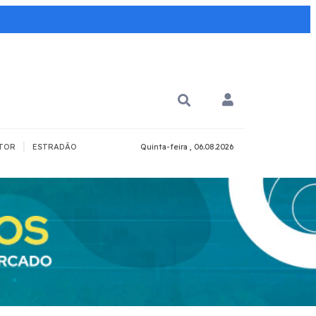
|
TOR
ESTRADÃO
Quinta-feira , 06.08.2026
PARA QUÊ?
PCD
Todos