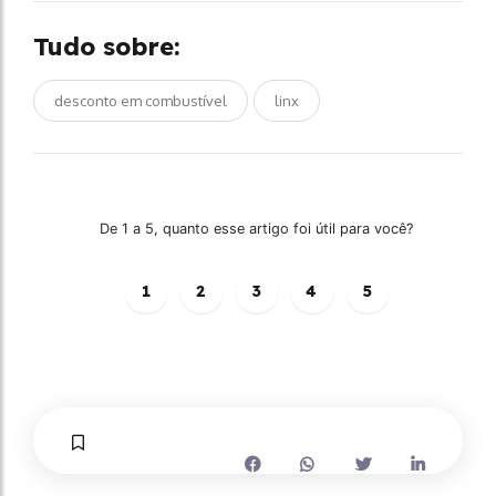
Tudo sobre:
desconto em combustível
linx
De 1 a 5, quanto esse artigo foi útil para você?
1
2
3
4
5