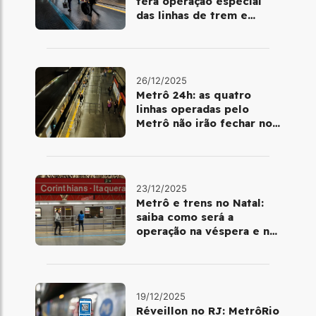
terá operação especial
das linhas de trem e
metrô
26/12/2025
Metrô 24h: as quatro
linhas operadas pelo
Metrô não irão fechar no
último final de semana do
ano
23/12/2025
Metrô e trens no Natal:
saiba como será a
operação na véspera e no
dia 25 de dezembro
19/12/2025
Réveillon no RJ: MetrôRio