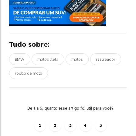
Tudo sobre:
BMW
motocicleta
motos
rastreador
roubo de moto
De 1 a 5, quanto esse artigo foi útil para você?
1
2
3
4
5