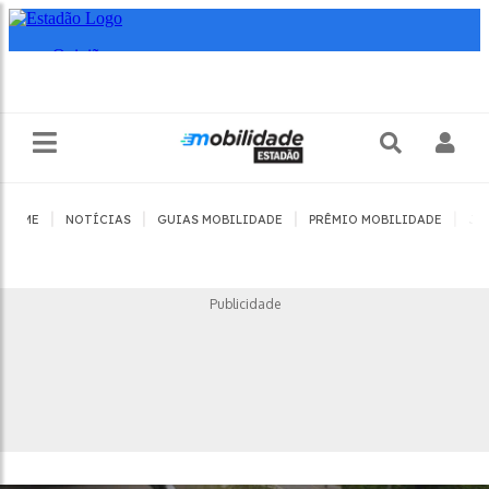
|
|
|
|
HOME
NOTÍCIAS
GUIAS MOBILIDADE
PRÊMIO MOBILIDADE
JO
Publicidade