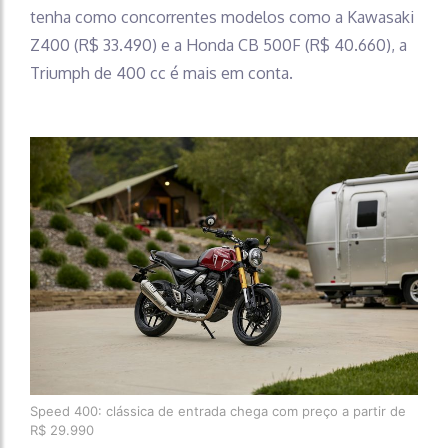
tenha como concorrentes modelos como a Kawasaki
Z400 (R$ 33.490) e a Honda CB 500F (R$ 40.660), a
Triumph de 400 cc é mais em conta.
Speed 400: clássica de entrada chega com preço a partir de
R$ 29.990