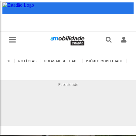
|
|
|
|
HOME
NOTÍCIAS
GUIAS MOBILIDADE
PRÊMIO MOBILIDADE
JO
Publicidade