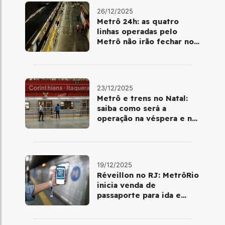
26/12/2025
Metrô 24h: as quatro
linhas operadas pelo
Metrô não irão fechar no
último final de semana do
ano
23/12/2025
Metrô e trens no Natal:
saiba como será a
operação na véspera e no
dia 25 de dezembro
19/12/2025
Réveillon no RJ: MetrôRio
inicia venda de
passaporte para ida e
volta de Copacabana