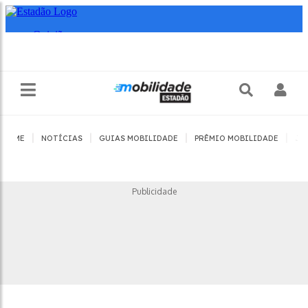
|
|
|
|
HOME
NOTÍCIAS
GUIAS MOBILIDADE
PRÊMIO MOBILIDADE
JO
Publicidade