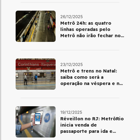
26/12/2025
Metrô 24h: as quatro
linhas operadas pelo
Metrô não irão fechar no
último final de semana do
ano
23/12/2025
Metrô e trens no Natal:
saiba como será a
operação na véspera e no
dia 25 de dezembro
19/12/2025
Réveillon no RJ: MetrôRio
inicia venda de
passaporte para ida e
volta de Copacabana