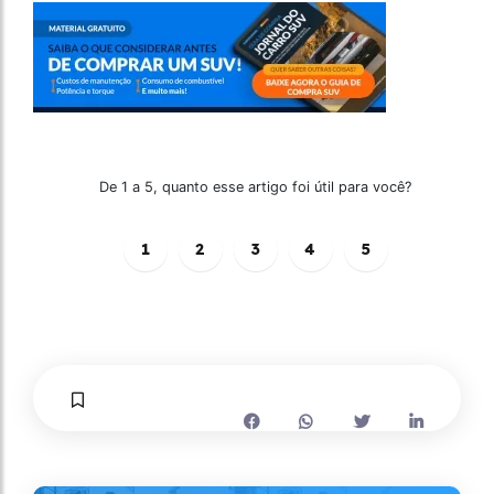
De 1 a 5, quanto esse artigo foi útil para você?
1
2
3
4
5