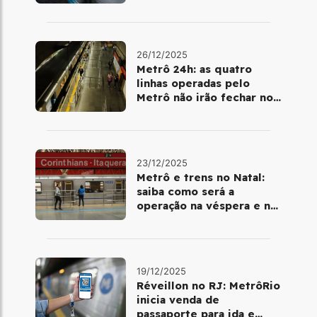
metrô
26/12/2025
Metrô 24h: as quatro
linhas operadas pelo
Metrô não irão fechar no
último final de semana do
ano
23/12/2025
Metrô e trens no Natal:
saiba como será a
operação na véspera e no
dia 25 de dezembro
19/12/2025
Réveillon no RJ: MetrôRio
inicia venda de
passaporte para ida e