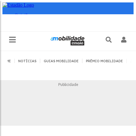
|
|
|
|
HOME
NOTÍCIAS
GUIAS MOBILIDADE
PRÊMIO MOBILIDADE
JO
Publicidade