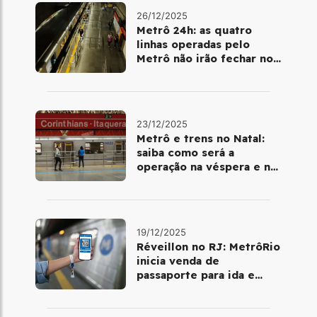
26/12/2025
Metrô 24h: as quatro
linhas operadas pelo
Metrô não irão fechar no
último final de semana do
ano
23/12/2025
Metrô e trens no Natal:
saiba como será a
operação na véspera e no
dia 25 de dezembro
19/12/2025
Réveillon no RJ: MetrôRio
inicia venda de
passaporte para ida e
volta de Copacabana