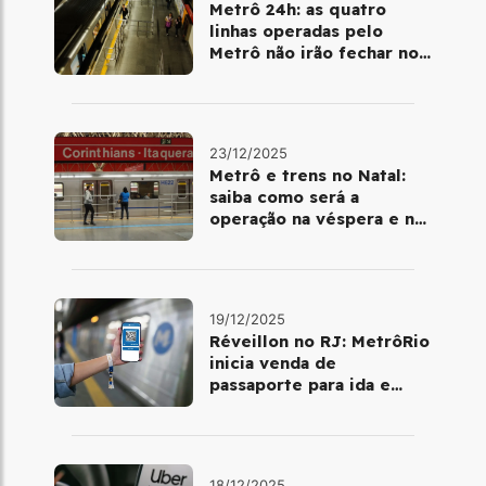
Metrô 24h: as quatro
linhas operadas pelo
Metrô não irão fechar no
último final de semana do
ano
23/12/2025
Metrô e trens no Natal:
saiba como será a
operação na véspera e no
dia 25 de dezembro
19/12/2025
Réveillon no RJ: MetrôRio
inicia venda de
passaporte para ida e
volta de Copacabana
18/12/2025