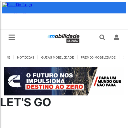
|
|
|
|
HOME
NOTÍCIAS
GUIAS MOBILIDADE
PRÊMIO MOBILIDADE
JO
LET'S GO