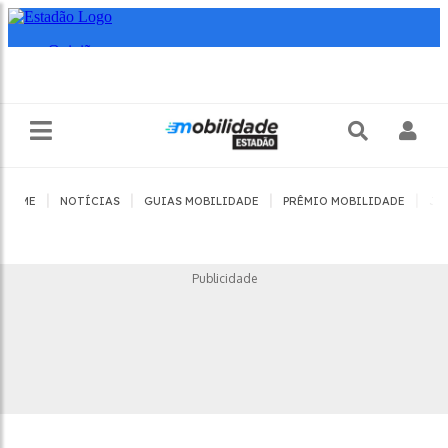
|
|
|
|
HOME
NOTÍCIAS
GUIAS MOBILIDADE
PRÊMIO MOBILIDADE
JO
Publicidade