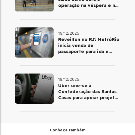
operação na véspera e no
dia 25 de dezembro
19/12/2025
Réveillon no RJ: MetrôRio
inicia venda de
passaporte para ida e
volta de Copacabana
18/12/2025
Uber une-se à
Confederação das Santas
Casas para apoiar projetos
de mobilidade e
telemedicina
Conheça também