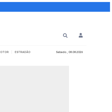
|
OTOR
ESTRADÃO
Sabado , 08.08.2026
PARA QUÊ?
PCD
Todos