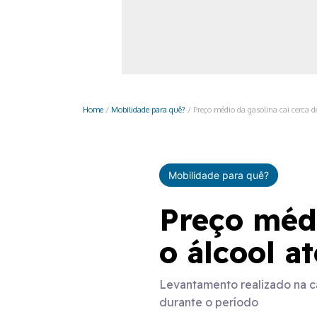
Monociclo
Moto
Ônibus
Patinete
Home
/
Mobilidade para quê?
/
Preço médio da gasolina cai cerca d
Scooter elétr
Mobilidade para quê?
Preço médi
o álcool a
Levantamento realizado na cap
durante o período