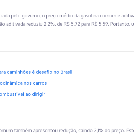
ciada pelo governo, o preço médio da gasolina comum e aditi
rsão aditivada reduziu 2,2%, de R$ 5,72 para R$ 5,59. Portanto,
ara caminhões é desafio no Brasil
rodinâmica nos carros
ombustível ao dirigir
um também apresentou redução, caindo 2,1% do preço. Este v