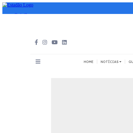
|
|
HOME
NOTÍCIAS
GU
INOVAÇÃO
MEIOS DE 
Todos
Todos
A pé
Bicicleta
Cargas
Carro