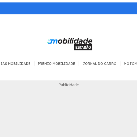
|
|
|
IAS MOBILIDADE
PRÊMIO MOBILIDADE
JORNAL DO CARRO
MOTOM
TRANSPORTE
MOBILIDADE COM
MOBILIDADE 
Publicidade
SEGURANÇA
Todos
Todos
Dia a dia
Trânsito
Empreender
Urbana
Se divertir