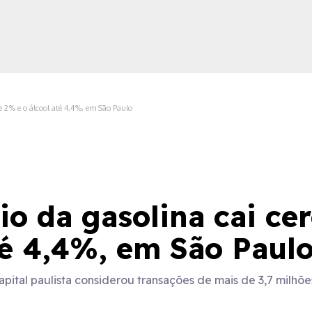
e 2% e o álcool até 4,4%, em São Paulo
ica
o da gasolina cai ce
té 4,4%, em São Paul
ital paulista considerou transações de mais de 3,7 milhões