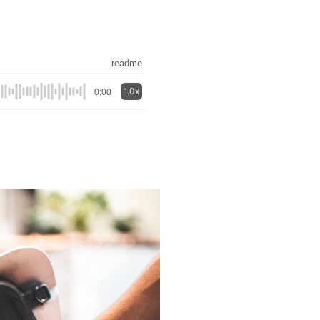
readme
1.0x
0:00