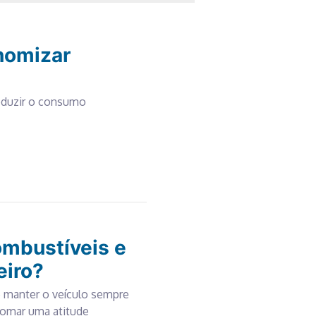
onomizar
o
reduzir o consumo
ombustíveis e
eiro?
 manter o veículo sempre
 tomar uma atitude