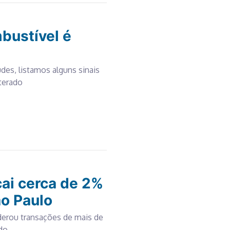
bustível é
udes, listamos alguns sinais
terado
cai cerca de 2%
ão Paulo
iderou transações de mais de
odo