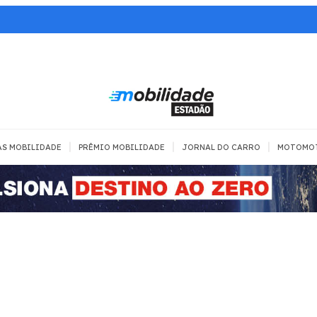
|
|
|
AS MOBILIDADE
PRÊMIO MOBILIDADE
JORNAL DO CARRO
MOTOMO
TRANSPORTE
MOBILIDADE COM
MOBILIDADE 
SEGURANÇA
Todos
Todos
Dia a dia
Trânsito
Empreender
Urbana
Se divertir