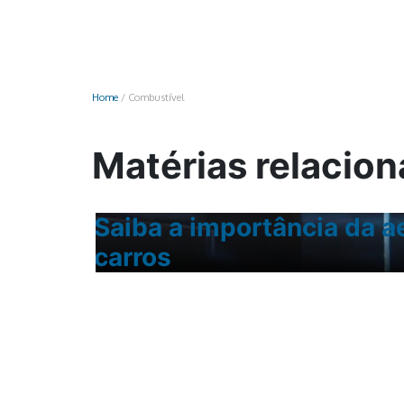
Monociclo
Moto
Ônibus
Home
/
Combustível
Patinete
Scooter elétr
Matérias relacio
Saiba a importância da 
carros