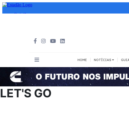
|
|
HOME
NOTÍCIAS
GUI
INOVAÇÃO
MEIOS DE 
Todos
Todos
LET'S GO
A pé
Bicicleta
Cargas
Carro