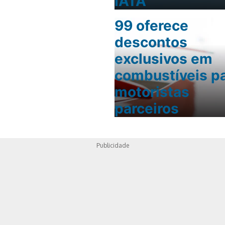
IATA
99 oferece
descontos
exclusivos em
combustíveis p
motoristas
parceiros
Publicidade