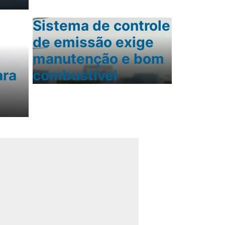
Sistema de controle
de emissão exige
manutenção e bom
ara
combustível