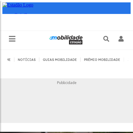
|
|
|
|
HOME
NOTÍCIAS
GUIAS MOBILIDADE
PRÊMIO MOBILIDADE
JO
Publicidade