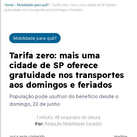
Home
/
Mobilidade para quê?
/
Tarifa zero: mais uma cidade de SP oferece
gratuidade nos transportes aos domingos e feriados
Mobilidade para quê?
Tarifa zero: mais uma
cidade de SP oferece
gratuidade nos transportes
aos domingos e feriados
População pode usufruir do benefício desde o
domingo, 22 de junho
1 minuto, 48 segundos de leitura
Por:
Redação Mobilidade Estadão
ouça este conteúdo
readme