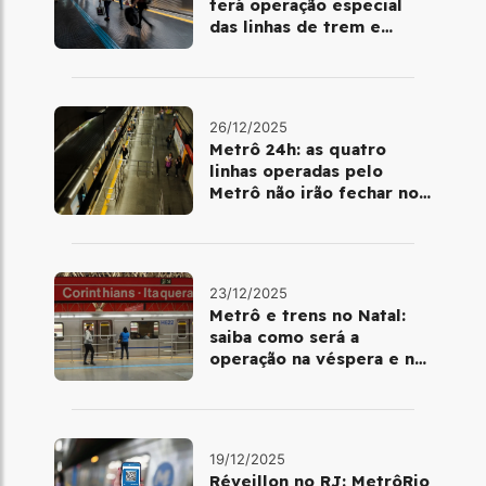
terá operação especial
das linhas de trem e
metrô
26/12/2025
Metrô 24h: as quatro
linhas operadas pelo
Metrô não irão fechar no
último final de semana do
ano
23/12/2025
Metrô e trens no Natal:
saiba como será a
operação na véspera e no
dia 25 de dezembro
19/12/2025
Réveillon no RJ: MetrôRio