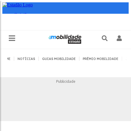
|
|
|
|
HOME
NOTÍCIAS
GUIAS MOBILIDADE
PRÊMIO MOBILIDADE
JO
Publicidade