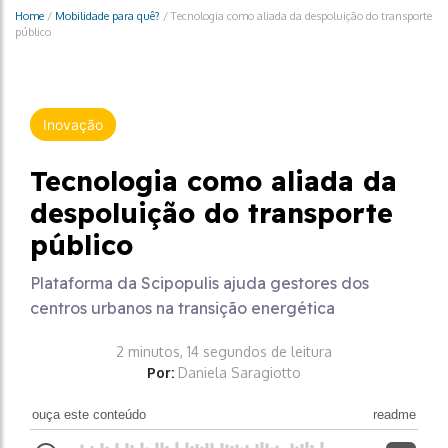
Home
/
Mobilidade para quê?
/
Tecnologia como aliada da despoluição do transporte
público
Inovação
Tecnologia como aliada da
despoluição do transporte
público
Plataforma da Scipopulis ajuda gestores dos
centros urbanos na transição energética
2 minutos, 14 segundos de leitura
Por:
Daniela Saragiotto
ouça este conteúdo
readme