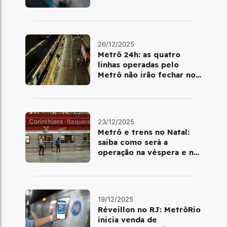
metrô
26/12/2025
Metrô 24h: as quatro
linhas operadas pelo
Metrô não irão fechar no
último final de semana do
ano
23/12/2025
Metrô e trens no Natal:
saiba como será a
operação na véspera e no
dia 25 de dezembro
19/12/2025
Réveillon no RJ: MetrôRio
inicia venda de