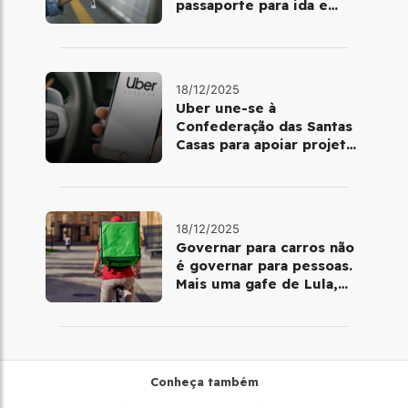
passaporte para ida e
volta de Copacabana
18/12/2025
Uber une-se à
Confederação das Santas
Casas para apoiar projetos
de mobilidade e
telemedicina
18/12/2025
Governar para carros não
é governar para pessoas.
Mais uma gafe de Lula,
desta vez com a bicicleta
Conheça também