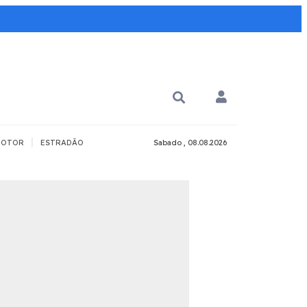
|
OTOR
ESTRADÃO
Sabado , 08.08.2026
PARA QUÊ?
PCD
Todos