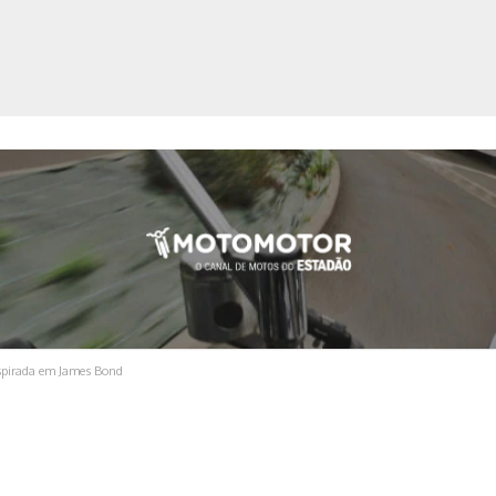
ica
nspirada em James Bond