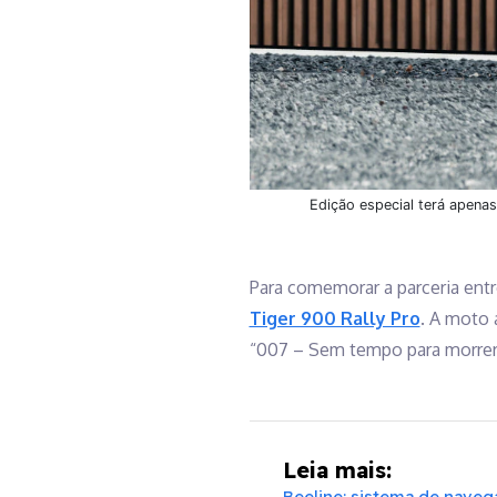
Edição especial terá apena
Para comemorar a parceria ent
Tiger 900 Rally Pro
. A moto 
“007 – Sem tempo para morrer”,
Leia mais:
Beeline: sistema de naveg