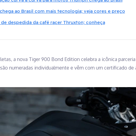
chega ao Brasil com mais tecnologia; veja cores e preço
 de despedida da café racer Thruxton; conheça
etas, a nova Tiger 900 Bond Edition celebra a icônica parceria
ão numeradas individualmente e vêm com um certificado de a