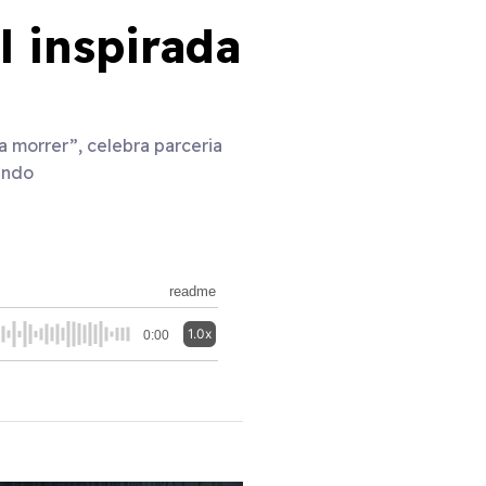
l inspirada
 morrer”, celebra parceria
undo
readme
1.0x
0:00