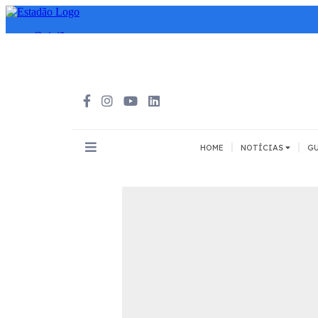
|
|
HOME
NOTÍCIAS
GU
INOVAÇÃO
MEIOS DE 
Todos
Todos
A pé
Bicicleta
Cargas
Carro