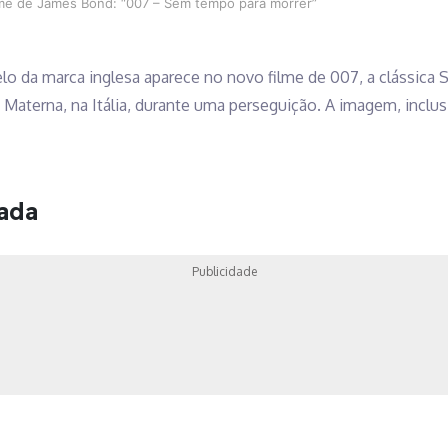
ilme de James Bond: “007 – Sem tempo para morrer”
lo da marca inglesa aparece no novo filme de 007, a clássica 
 Materna, na Itália, durante uma perseguição. A imagem, inclus
cada
Publicidade