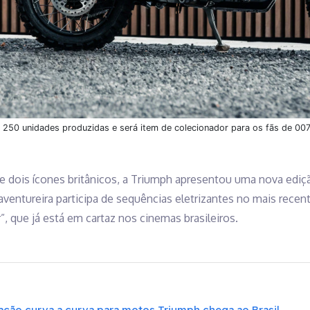
s 250 unidades produzidas e será item de colecionador para os fãs de 007
re dois ícones britânicos, a Triumph apresentou uma nova ediç
aventureira participa de sequências eletrizantes no mais recen
 que já está em cartaz nos cinemas brasileiros.
ação curva a curva para motos Triumph chega ao Brasil