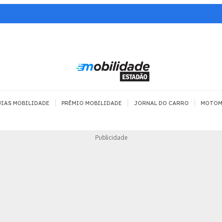
|
|
|
IAS MOBILIDADE
PRÊMIO MOBILIDADE
JORNAL DO CARRO
MOTOM
TRANSPORTE
MOBILIDADE COM
MOBILIDADE 
Publicidade
SEGURANÇA
Todos
Todos
Dia a dia
Trânsito
Empreender
Urbana
Se divertir