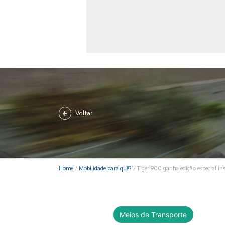
Monociclo
Moto
Ônibus
Patinete
Scooter elétr
Voltar
Home
/
Mobilidade para quê?
/
Tiger 900 ganha edição especial i
Meios de Transporte