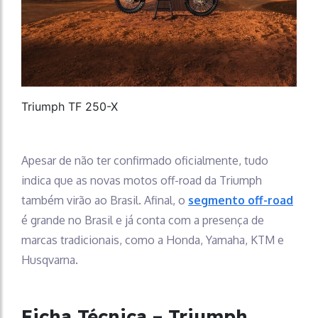
Triumph TF 250-X
Apesar de não ter confirmado oficialmente, tudo
indica que as novas motos off-road da Triumph
também virão ao Brasil. Afinal, o
segmento off-road
é grande no Brasil e já conta com a presença de
marcas tradicionais, como a Honda, Yamaha, KTM e
Husqvarna.
Ficha Técnica – Triumph