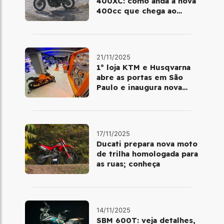
400XC: como anda a nova
400cc que chega ao
Brasil em dezembro
21/11/2025
1º loja KTM e Husqvarna
abre as portas em São
Paulo e inaugura nova
fase da marca no Brasil
17/11/2025
Ducati prepara nova moto
de trilha homologada para
as ruas; conheça
14/11/2025
SBM 600T: veja detalhes,