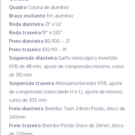
Quadro
Coluna de alumínio
Braço oscilante
Em alumínio
Roda dianteira
21″ x 1,6″
Roda traseira
19″ x 1,85″
Pneu dianteiro
80/100 – 21
Pneu traseiro
100/90 – 19
Suspensão dianteira
Garfo telescópico invertido
KYB de 48 mm, ajuste de compressão/retorno, curso
de 310 mm
Suspensão traseira
Monoamortecedor KYB, ajuste
de compressão (velocidade H e L), ajuste de retorno,
curso de 305 mm
Freio dianteiro
Brembo Twin 24mm Pistão, disco de
260mm
Freio traseiro
Brembo Pistão único de 26mm, disco
de 220mm